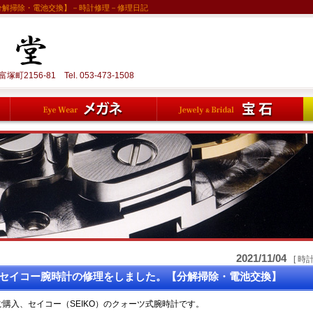
分解掃除・電池交換】－時計修理－修理日記
町2156-81 Tel.
053-473-1508
2021/11/04
[ 時
セイコー腕時計の修理をしました。【分解掃除・電池交換】
ご購入、セイコー（SEIKO）のクォーツ式腕時計です。