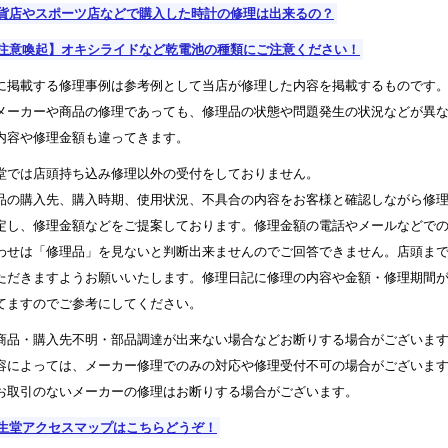
貨店やスポーツ店などで購入した時計の修理は出来るの？
注意喚起】オキシライドなど乾電池の種類にご注意ください！
に掲載する修理事例は参考例として当店が修理した内容を掲載するものです
メーカーや商品の修理であっても、修理品の状態や問題発生の状況などが異
内容や修理金額も違ってきます。
堂では店頭持ち込み修理以外の受付をしておりません。
品の購入先、購入時期、使用状況、不具合の内容をお客様と確認しながら修
定し、修理金額などをご提案しております。修理金額の電話やメールなどで
わせは「修理品」を見ないと判断出来ませんのでご回答できません。店頭ま
ただきますようお願いいたします。修理日記に修理の内容や金額・修理期間
てますのでご参考にしてください。
商品・購入先不明・部品調達が出来ない場合などお断りする場合がございま
容によっては、メーカー修理でのみの対応や修理受付不可の場合がございま
お取引のないメーカーの修理はお断りする場合がございます。
生堂アクセスマップはこちらどうぞ！