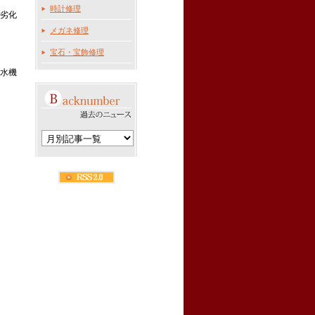
時計修理
劣化
メガネ修理
宝石・宝飾修理
水機