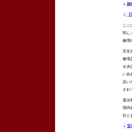
雑
【
ここ
同じ
修理
宝生
修理
を決
い合
店い
され
違法
理内
社と
宝