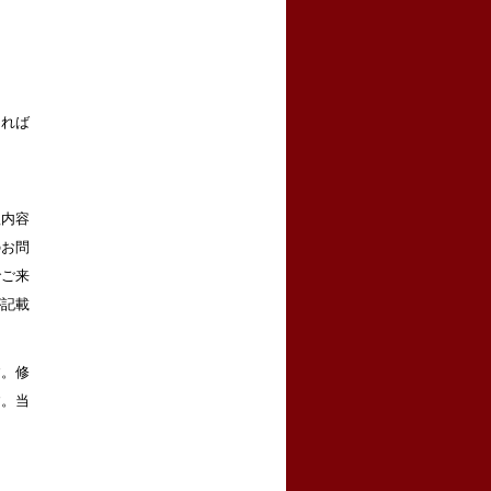
。
なれば
理内容
のお問
でご来
が記載
す。修
す。当