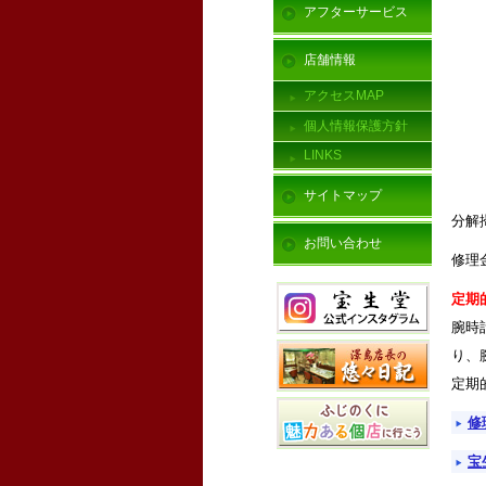
アフターサービス
店舗情報
アクセスMAP
個人情報保護方針
LINKS
サイトマップ
分解
お問い合わせ
修理
定期
腕時
り、
定期
修
宝