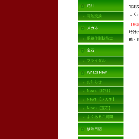
時計
電池
して
電池交換
【用
メガネ
時計
眼鏡作製技能士
能・
宝石
ブライダル
What's New
お知らせ
News 【時計】
News 【メガネ】
News 【宝石】
よくあるご質問
修理日記