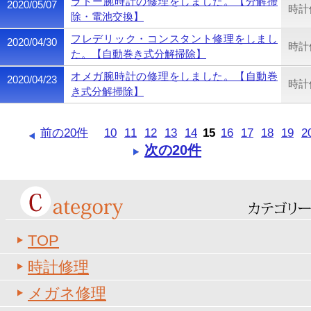
ラドー腕時計の修理をしました。【分解掃
2020/05/07
時計
除・電池交換】
フレデリック・コンスタント修理をしまし
2020/04/30
時計
た。【自動巻き式分解掃除】
オメガ腕時計の修理をしました。【自動巻
2020/04/23
時計
き式分解掃除】
前の20件
10
11
12
13
14
15
16
17
18
19
2
次の20件
TOP
時計修理
メガネ修理