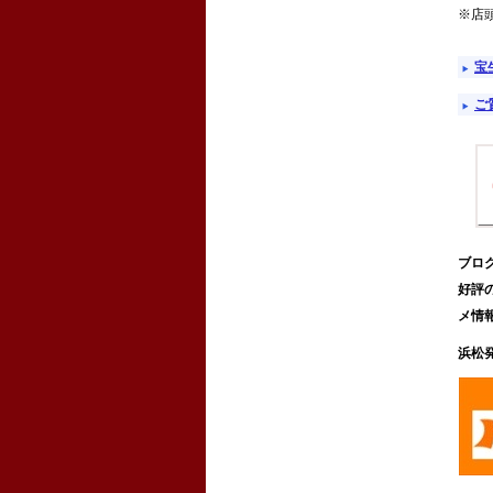
※店
宝
ご
ブロ
好評
メ情
浜松