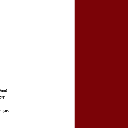
nm)
です
JIS