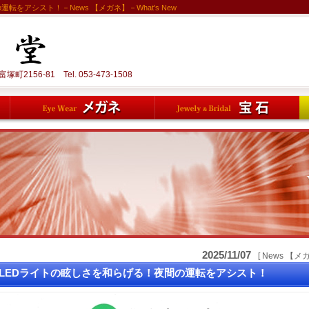
をアシスト！－News 【メガネ】－What's New
町2156-81 Tel.
053-473-1508
2025/11/07
[ News 【メ
LEDライトの眩しさを和らげる！夜間の運転をアシスト！