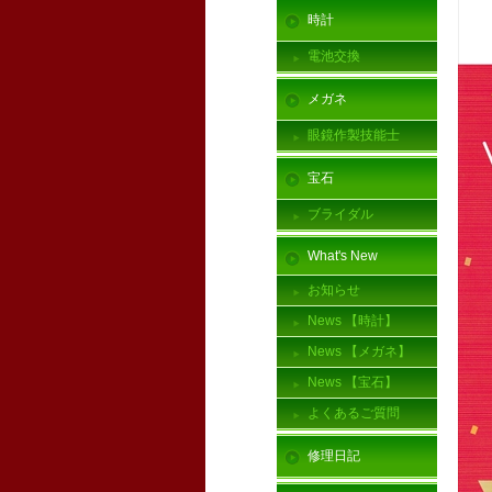
時計
電池交換
メガネ
眼鏡作製技能士
宝石
ブライダル
What's New
お知らせ
News 【時計】
News 【メガネ】
News 【宝石】
よくあるご質問
修理日記