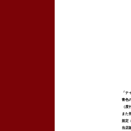
「ナ
青色
（度
また
規定
当店販