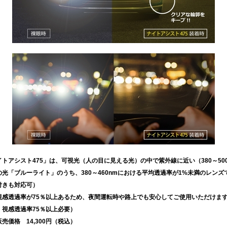
イトアシスト475」は、可視光（人の目に見える光）の中で紫外線に近い（380～500
の光「ブルーライト」のうち、380～460nmにおける平均透過率が1%未満のレンズ
付きも対応可）
視感透過率が75％以上あるため、夜間運転時や路上でも安心してご使用いただけます（
：視感透過率75％以上必要）
売価格 14,300円（税込）