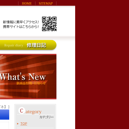
ガネ】 ]
TOP