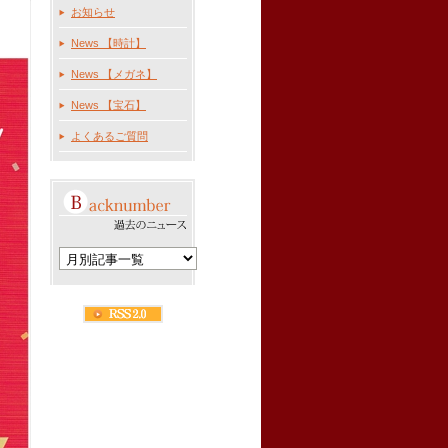
お知らせ
News 【時計】
News 【メガネ】
News 【宝石】
よくあるご質問