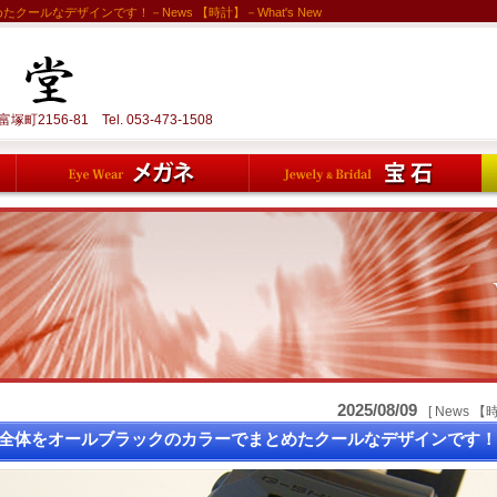
ールなデザインです！－News 【時計】－What's New
町2156-81 Tel.
053-473-1508
2025/08/09
[ News 【
全体をオールブラックのカラーでまとめたクールなデザインです！