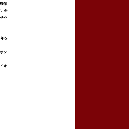
確保
す。
全
せや
0年を
ボン
イオ
）