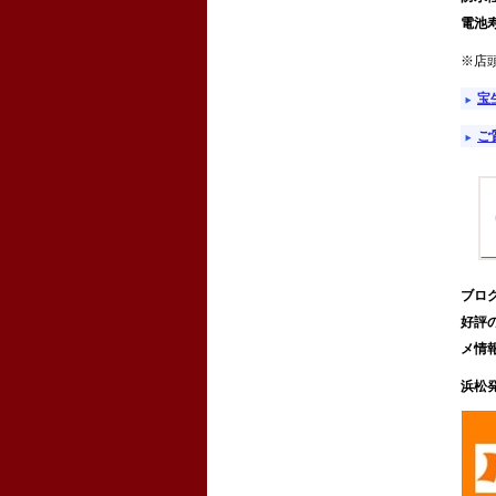
電池寿
※店
宝
ご
ブロ
好評
メ情
浜松