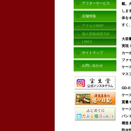
アフターサービス
載。
しま
店舗情報
体を
すく
アクセスMAP
個人情報保護方針
大容
LINKS
実現
サイトマップ
カー
ファ
お問い合わせ
ケー
マス
GD-
ケースサ
質量 6
ケー
バン
構造
防水性