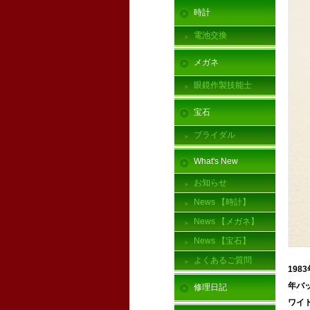
時計
電池交換
メガネ
眼鏡作製技能士
宝石
ブライダル
What's New
お知らせ
News 【時計】
News 【メガネ】
News 【宝石】
よくあるご質問
19
年バッ
修理日記
ワイ