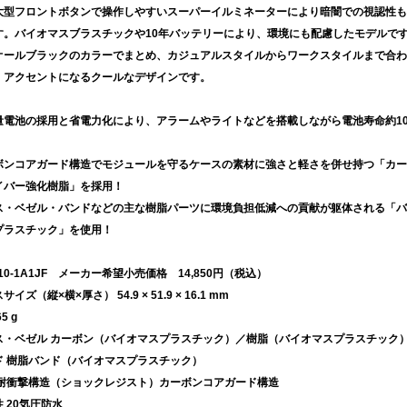
大型フロントボタンで操作しやすいスーパーイルミネーターにより暗闇での視認性も
す。バイオマスブラスチックや10年バッテリーにより、環境にも配慮したモデルで
オールブラックのカラーでまとめ、カジュアルスタイルからワークスタイルまで合わ
、アクセントになるクールなデザインです。
量電池の採用と省電力化により、アラームやライトなどを搭載しながら電池寿命約1
！
ボンコアガード構造でモジュールを守るケースの素材に強さと軽さを併せ持つ「カー
イバー強化樹脂」を採用！
ス・ベゼル・バンドなどの主な樹脂パーツに環境負担低減への貢献が躯体される「バ
プラスチック」を使用！
010-1A1JF メーカー希望小売価格 14,850円（税込）
イズ（縦×横×厚さ） 54.9 × 51.9 × 16.1 mm
5 g
ス・ベゼル カーボン（バイオマスプラスチック）／樹脂（バイオマスプラスチック
ド 樹脂バンド（バイオマスプラスチック）
 耐衝撃構造（ショックレジスト）カーボンコアガード構造
 20気圧防水