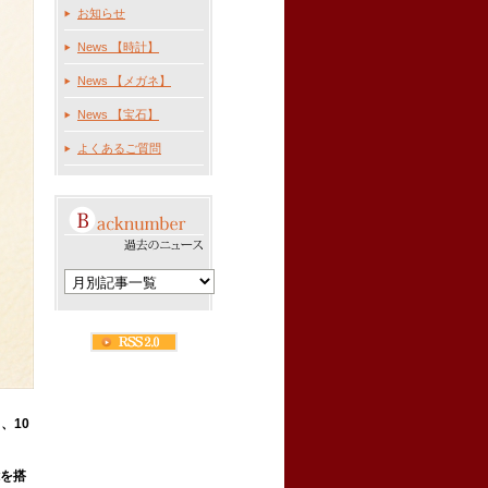
お知らせ
News 【時計】
News 【メガネ】
News 【宝石】
よくあるご質問
、10
を搭