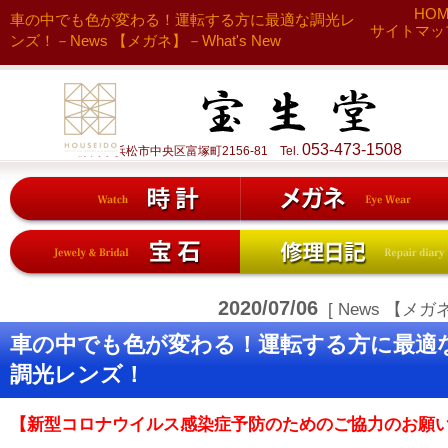
HO
車の中でも色が変わる！運転する方に最適な調光レ
サイトマッ
ンズ！－News 【メガネ】－What's New
053-473-1508
静岡県浜松市中央区富塚町2156-81 Tel.
2020/07/06
[ News 【メガネ
車の中でも色が変わる！運転する方に最適
調光レンズ！
【新型コロナウイルス感染症予防のためのご協力のお願