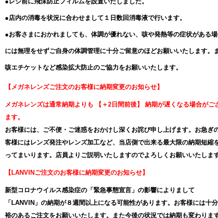
●レジ前に飛沫防止フィルムを設置いたしました。
●店内の消毒を状況に合わせまして１日数回消毒液で行います。
●
お客さまにおかれましても、
体調が優れない、咳や発熱等の症状がある場
には無理をせずご自身の体調管理に十分ご留意のほどお願いいたします。
咳エチケットなど感染拡大防止のご協力をお願いいたします。
【メガネレンズご注文のお客様に納期変更のお知らせ】
メガネレンズは通常納期よりも 【＋2日間前後】 納期が遅くなる場合がご
ます。
お客様には、ご不便・ご迷惑をおかけし深くお詫び申し上げます。お急ぎ
客様にはレンズ発注やレンズ加工など、当店側で出来る最大限の納期短縮
ってまいります。店員よりご説明いたしますのでよろしくお願いいたしま
【LANVINご注文のお客様に納期変更のお知らせ】
新型コロナウイルス感染症の「緊急事態宣言」の影響によりまして
「LANVIN」の納期が８週間以上になる可能性があります。お客様には十
裕のあるご注文をお願いいたします。また今後の状況では納期も変わりま