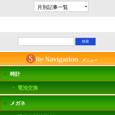
時計
電池交換
メガネ