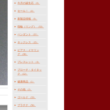
今月の誕生石
（0）
セール！
（4）
新製品情報
（5）
指輪（リング）
（53）
ペンダント
（57）
ネックレス
（15）
ピアス・イヤリン
グ
（38）
ブレスレット
（3）
ブローチ・タイタッ
ク
（12）
健康商品
（1）
その他
（2）
ゴールド
（33）
プラチナ
（56）