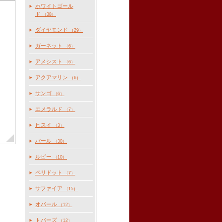
ホワイトゴール
ド
（38）
ダイヤモンド
（29）
ガーネット
（6）
アメシスト
（6）
アクアマリン
（6）
サンゴ
（6）
エメラルド
（7）
ヒスイ
（3）
パール
（30）
ルビー
（10）
ペリドット
（7）
サファイア
（15）
オパール
（12）
トパーズ
（12）