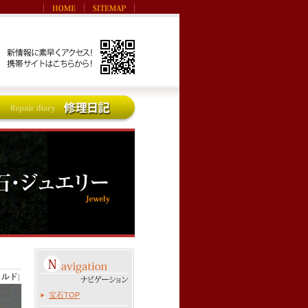
ラルド
]
宝石TOP