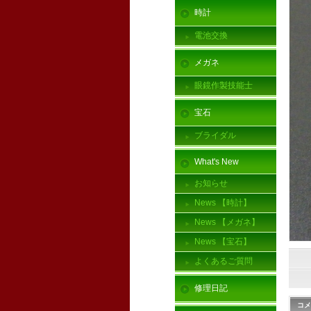
時計
電池交換
メガネ
眼鏡作製技能士
宝石
ブライダル
What's New
お知らせ
News 【時計】
News 【メガネ】
News 【宝石】
よくあるご質問
修理日記
コメ