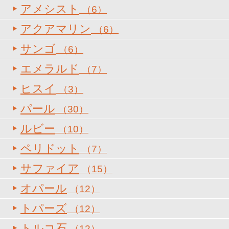
アメシスト
（6）
アクアマリン
（6）
サンゴ
（6）
エメラルド
（7）
ヒスイ
（3）
パール
（30）
ルビー
（10）
ペリドット
（7）
サファイア
（15）
オパール
（12）
トパーズ
（12）
トルコ石
（12）