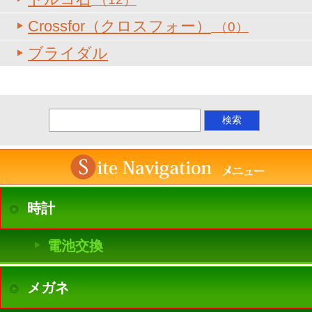
Crossfor（クロスフォー）
（0）
ブライダル
時計
電池交換
メガネ